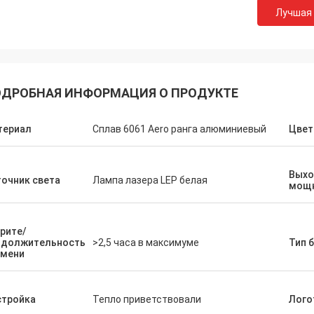
Лучшая
ДРОБНАЯ ИНФОРМАЦИЯ О ПРОДУКТЕ
териал
Сплав 6061 Aero ранга алюминиевый
Цвет
Люси
Mr.Pete
Выхо
 приспосабливать и хорошо
Фантастические сообщ
очник света
Лампа лазера LEP белая
мощ
ленная компания. Продукты
знающий. Быстрые обс
ие качественное и идеальны для
изделие высокого каче
 потребностей. Определенно
определенно будем со
рите/
т заказ будущий заказ.
ними снова.
одолжительность
>2,5 часа в максимуме
Тип 
емени
стройка
Тепло приветствовали
Лого