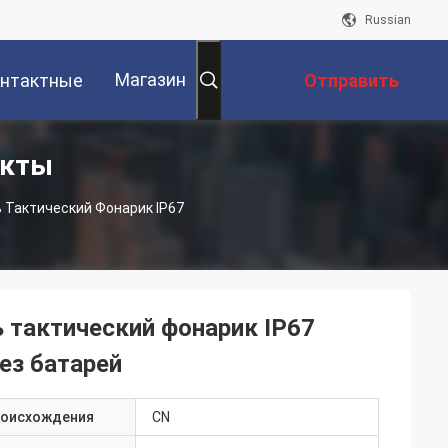
Russian
Магазин
нтактные
Отправить
укты
Данные
Запрос
 Тактический Фонарик IP67
 тактический фонарик IP67
ез батарей
роисхождения
CN