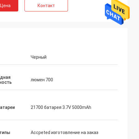
 Цена
Контакт
Черный
r
дная
ение и очень
люмен 700
ность
луживание и
ства. Мы
трудничать с
батареи
21700 батарея 3.7V 5000mAh
типы
Accpeted изготовление на заказ