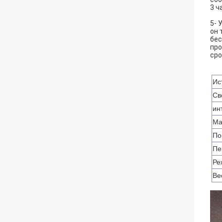
3 ч
5- 
он 
бес
про
сро
Ис
Св
ин
Ма
По
Пе
Ре
Ве