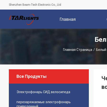
Shenzhen Beam-Tech Electronic Co., Ltd
Главная
Бел
Страница
Компани
Главная Страница
/
Белый
Все Продукты
Ч
в
Электрофонарь СИД велосипеда
перезаряжаемые электрофонарь
приведенный