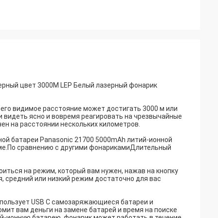
ерный цвет 3000M LEP Белый лазерный фонарик
, его видимое расстояние может достигать 3000 м или
 видеть ясно и вовремя реагировать на чрезвычайные
ен на расстоянии нескольких километров.
нной батареи Panasonic 21700 5000mAh литий-ионной
име.По сравнению с другими фонарикамиДлительный
оиться на режим, который вам нужен, нажав на кнопку
, средний или низкий режим достаточно для вас
 использует USB C самозаряжающиеся батареи и
омит вам деньги на замене батарей и время на поиске
-ионную батарею, фонарик может работать в течение