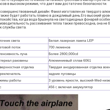
асов в высоком режиме, что дает вам достаточно безопасности.
Усовершенствованный дизайн: Факел изготовлен из твердого алюм
также будет работать плавно в дождливый день.Его высокий уро
покойства, когда вода брызнула на светодиодных фонарей особен
изводительность рассеивания тепла также превосходна, она не б
к службы света.
точник света
Белая лазерная лампа LEP
етовой поток
700 люменов
тенсивность луча
Более 2800,000cd
териал раковины
Алюминиевый сплав 6061
верхностная отделка
Твердая анодированная отделка воен
реключатель
задние пуговицы
жимы работы
3 уровень яркости, высокий-Med-низки
с
456 г, включая аккумулятор