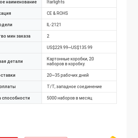
ое наименование
Itarlights
кация
CE & ROHS
одели
IL-2121
во мин заказа
2
US$229.99~US$135.99
Картонные коробки, 20
вая детали
наборов в коробку.
оставки
20~35 рабочих дней
 оплаты
T/T, западное соединение
а способности
5000 наборов в месяц