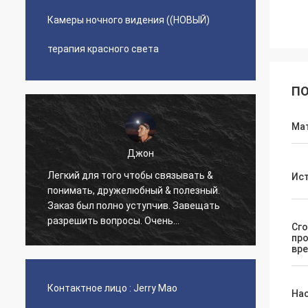
Камеры ночного видения ((НОВЫЙ)
терапия красного света
ПО
Ма
Джон
Легкий для того чтобы связывать &
Очень
Ист
понимать, дружелюбный & полезный.
округ
Заказ был полно уступчив. Завещать
больш
разрешить вопросы. Очень
наших
Сго
профессиональный и идеальный
сделае
пр
вр
продавец!!! Продукт
высококачественен и очень
эффективный как охотясь фара, сильно
Контактное лицо :
Jerry Mao
На
порекомендуйте!!