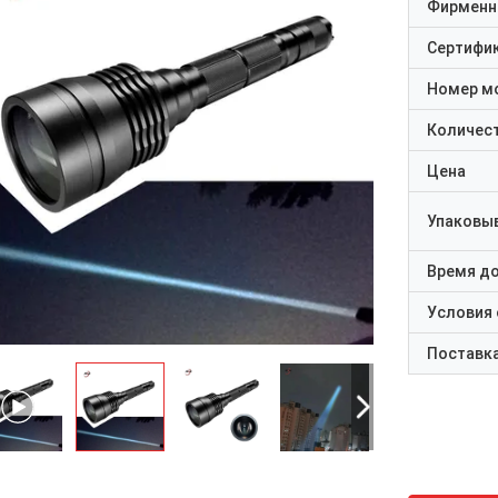
Фирменн
Сертифи
Номер м
Количест
Цена
Упаковы
Время д
Условия
Поставк