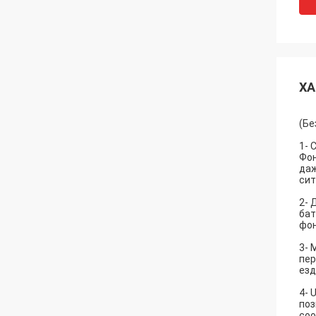
ХА
(Бе
1- 
Фон
даж
сит
2- 
бат
фон
3- 
пер
езд
4- 
поз
соо