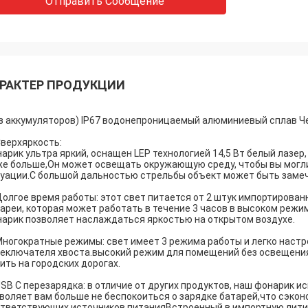
Отправить Сообщение
РАКТЕР ПРОДУКЦИИ
з аккумуляторов) IP67 водонепроницаемый алюминиевый сплав Ч
Сверхяркость:
арик ультра яркий, оснащен LEP технологией 14,5 Вт белый лазер
е больше,Он может освещать окружающую среду, чтобы вы могли
уации.С большой дальностью стрельбы объект может быть замеч
Долгое время работы: этот свет питается от 2 штук импортирова
ареи, которая может работать в течение 3 часов в высоком реж
арик позволяет наслаждаться яркостью на открытом воздухе.
Многократные режимы: свет имеет 3 режима работы и легко настр
еключателя хвоста.высокий режим для помещений без освещения
ить на городских дорогах.
USB C перезарядка: в отличие от других продуктов, наш фонарик
воляет вам больше не беспокоиться о зарядке батарей,что сэкон
тветствующих источников питанияВстроенный в импортную литий