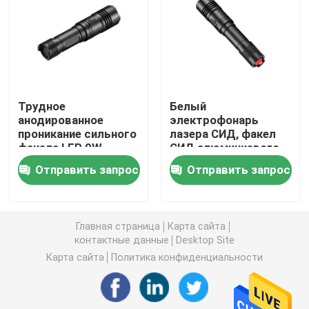
Электрофонарь СИД велосипеда
перезаряжаемые электрофонарь приведенный
Трудное
Белый
анодированное
электрофонарь
Белый электрофонарь лазера
проникание сильного
лазера СИД, факел
факела LEP 9W
СИД алюминиевого
тактического
сплава портативный
Электрический свет велосипеда
Отправить запрос
Отправить запрос
перезаряжаемые
перезаряжаемые
сильное
водоустойчивое
Электрические света скейтборда
Главная страница
Карта сайта
контактные данные
Desktop Site
Света пикирования акваланга
Карта сайта
Политика конфиденциальности
батареи иона li перезаряжаемые