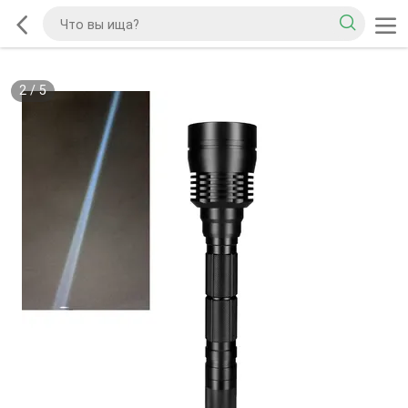
2
/
5