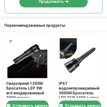
Продолжать
Порекомендованные продукты
Домой
Сверхяркий 1200M
IP67
Бросатель LEP 9W
водонепроницаемый
Продукты
ard анодированный
3000M Бросатель
2000 люмен
LEP 21W 1000 Lumen
Тактический
Белый лазерный
Отправить запрос
Отправить запрос
Видеозаписи