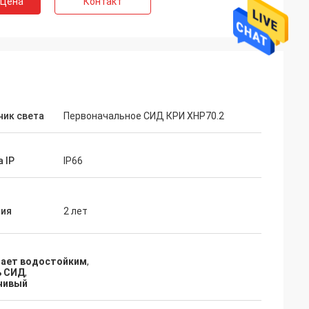
 Цена
Контакт
ник света
Первоначальное СИД КРИ XHP70.2
r
 IP
IP66
ение и очень
луживание и
ства. Мы
тия
2 лет
трудничать с
лает водостойким
,
ь СИД
,
чивый