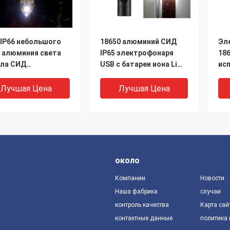
IP66 небольшого
18650 алюминий СИД
Эл
 алюминия света
IP65 электрофонаря
18
ла СИД
USB c батареи иона Li
ис
езаряжаемые
перезаряжаемые
пе
риальный
располагаясь лагерем
ма
Лучшая Цена
Лучшая Цена
устойчивый
двойной
ал
12
около
Компании
Новости
Наша фабрика
случаи
контроль качества
Карта сай
контактные данные
политика