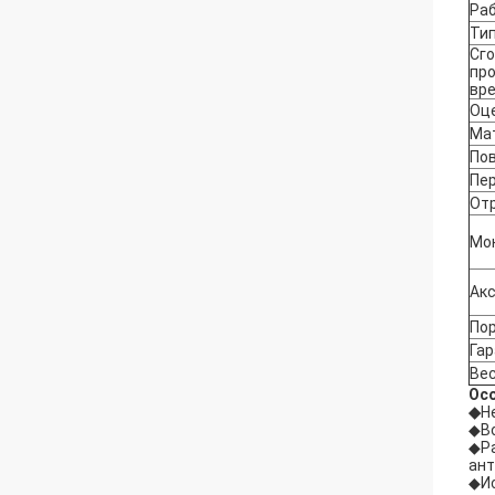
Ра
Тип
Сго
пр
вр
Оце
Ма
По
Пе
От
Мо
Ак
По
Га
Ве
Ос
◆
Н
◆Во
◆Ра
ант
◆Ис