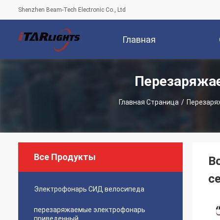
Shenzhen Beam-Tech Electronic Co., Ltd
Главная
Перезаряжа
Страница
Компани
Главная Страница
/
Перезаря
Все Продукты
В
с
Электрофонарь СИД велосипеда
перезаряжаемые электрофонарь
приведенный