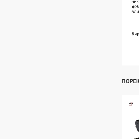
ник
◆Эл
вли
Бир
ПОРЕ