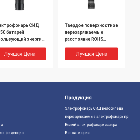
ектрофонарь СИД
Твердое поверхностное
650 батарей
перезаряжаемые
пользующий энергию
расстояние ROHS
резаряжаемые
электрофонаря 500M
териал
СИД снимая
Лучшая Цена
Лучшая Цена
юминиевого сплава
аттестовало
00 люменов
Продукция
Электрофонарь СИД велосипеда
перезаряжаемые электрофонарь приведе
та
Белый электрофонарь лазера
 конфиденциальности
Все категории