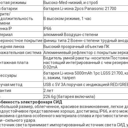
ботая режимы
Высоко-Med-низкий, и строб
 батареи
батарея Li-иона 2pcs Panasonic 21700
рите/
одолжительность
В высоком режиме, 1 час
емени
нка IP
IP66
териал
алюминий Воздушн-степени
верхностное покрытие
финиш типа 2 Военн-степени трудный ано
редняя линза
Высокий прозрачный объектив ПК
ражательная система
Алюминиевый рефлектор с покрытым зерк
Водитель умной ракеты -носителя Постоян
нтажная плата
настоящий интегрированный с чем резервн
0.02mA
батарея Li-иона 5000mAh 1pc LGSS 21700, 
сессуары
c, зажим, талреп
ручая метод
USB c 5V 3A поручая с индикацией RED/GRE
рантия
2 лет
с
226.6g (батарея включила)
обенность электрофонаря СИД
ебольшой размер, облегченное, красивое возникновение, легкое дл
доустойчивое представление хорошо, достигающ IP66, и его можн
ковина сделана особенного материала сплава и противостатичес
и--сильного удара.
точник света принимает импортированный источник света СИД ул