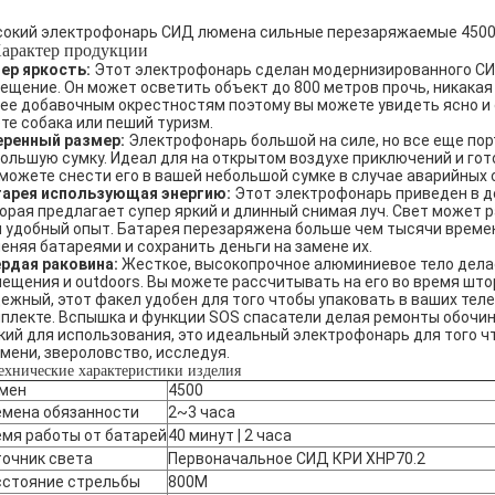
окий электрофонарь СИД люмена сильные перезаряжаемые 4500
арактер продукции
ер яркость:
Этот электрофонарь сделан модернизированного СИД
ещение. Он может осветить объект до 800 метров прочь, никакая
ее добавочным окрестностям поэтому вы можете увидеть ясно и 
те собака или пеший туризм.
еренный размер:
Электрофонарь большой на силе, но все еще по
ольшую сумку. Идеал для на открытом воздухе приключений и гот
можете снести его в вашей небольшой сумке в случае аварийных 
тарея использующая энергию:
Этот электрофонарь приведен в де
орая предлагает супер яркий и длинный снимая луч. Свет может 
 удобный опыт. Батарея перезаряжена больше чем тысячи времен
еняя батареями и сохранить деньги на замене их.
рдая раковина:
Жесткое, высокопрочное алюминиевое тело делае
ещения и outdoors. Вы можете рассчитывать на его во время што
ежный, этот факел удобен для того чтобы упаковать в ваших тел
плекте. Вспышка и функции SOS спасатели делая ремонты обочи
кий для использования, это идеальный электрофонарь для того 
мени, звероловство, исследуя.
ехнические характеристики изделия
мен
4500
емена обязанности
2~3 часа
мя работы от батарей
40 минут | 2 часа
очник света
Первоначальное СИД КРИ XHP70.2
сстояние стрельбы
800M