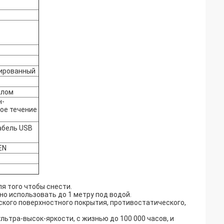
дированный
алом
н-
ое течение
кабель USB
EN
я того чтобы снести.
о использовать до 1 метру под водой.
кого поверхностного покрытия, противостатического,
ьтра-высок-яркости, с жизнью до 100 000 часов, и