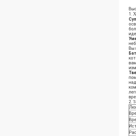
Выс
Х
1.
Суп
осв
бол
иде
Ум
неб
Вы 
Ба
кот
вам
изм
Тве
пом
над
ком
лег
вре
2.
Т
Лю
Вр
Вре
Ист
Ра