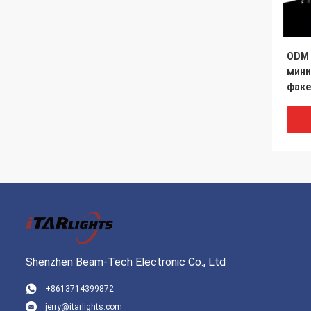
ODM 
мини
факе
пер
мате
водо
Shenzhen Beam-Tech Electronic Co., Ltd
+8613714399872
jerry@itarlights.com