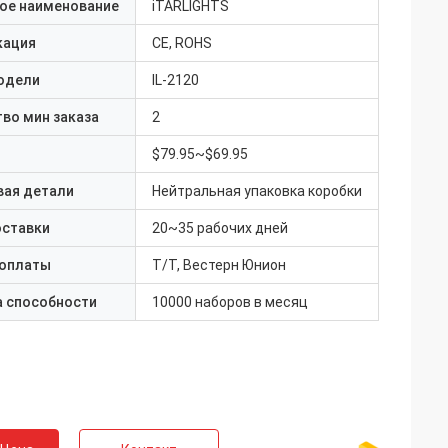
ое наименование
iTARLIGHTS
кация
CE, ROHS
одели
IL-2120
во мин заказа
2
$79.95~$69.95
вая детали
Нейтральная упаковка коробки
оставки
20~35 рабочих дней
 оплаты
Т/Т, Вестерн Юнион
а способности
10000 наборов в месяц