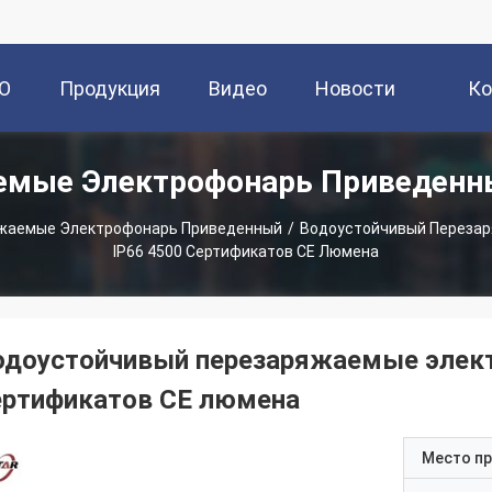
О
Продукция
Видео
Новости
Ко
емые Электрофонарь Приведенн
и
жаемые Электрофонарь Приведенный
/
Водоустойчивый Переза
IP66 4500 Сертификатов CE Люмена
одоустойчивый перезаряжаемые элект
ертификатов CE люмена
Место п