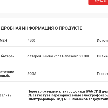
Лучшая
ДРОБНАЯ ИНФОРМАЦИЯ О ПРОДУКТЕ
МЕН
4500
Источ
Люси
Mr.Pete
 батареи
батарея Li-иона 2pcs Panasonic 21700
Оценка
 приспосабливать и хорошо
Фантастические сообщ
ленная компания. Продукты
знающий. Быстрые обс
сстояние
ие качественное и идеальны для
изделие высокого каче
800М
Гаран
рельбы
 потребностей. Определенно
определенно будем со
т заказ будущий заказ.
ними снова.
Перезаряжаемые электрофонарь IP66 СИД де
делить
CE аттестует перезаряжаемые электрофонар
Электрофонарь СИД 4500 люменов водоустой