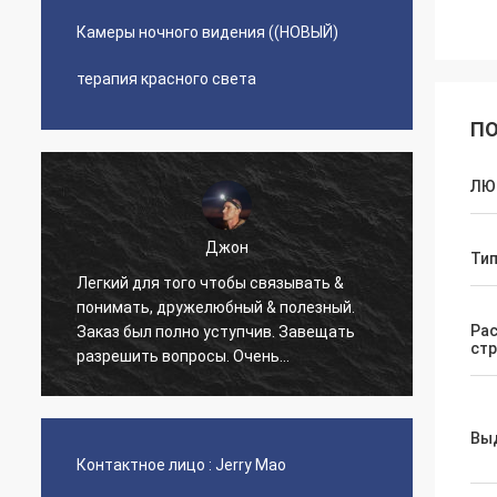
Камеры ночного видения ((НОВЫЙ)
терапия красного света
ПО
ЛЮ
Джон
Тип
Легкий для того чтобы связывать &
Очень
понимать, дружелюбный & полезный.
округ
Ра
Заказ был полно уступчив. Завещать
больш
ст
разрешить вопросы. Очень
наших
профессиональный и идеальный
сделае
продавец!!! Продукт
высококачественен и очень
Вы
эффективный как охотясь фара, сильно
Контактное лицо :
Jerry Mao
порекомендуйте!!