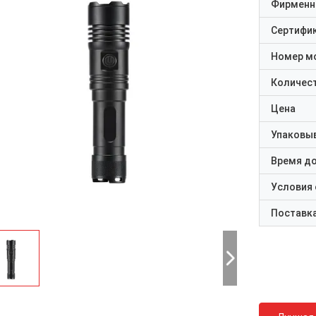
Фирменн
Сертифи
Номер м
Количест
Цена
Упаковы
Время д
Условия
Поставк