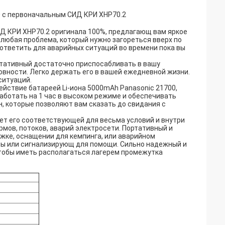
 с первоначальным СИД КРИ XHP70.2
 КРИ XHP70.2 оригинала 100%, предлагающ вам яркое
 любая проблема, который нужно загореться вверх по
ответить для аварийных ситуаций во времени пока вы
ртативный достаточно приспосабливать в вашу
овности. Легко держать его в вашей ежедневной жизни.
ситуаций.
йствие батареей Li-иона 5000mAh Panasonic 21700,
работать на 1 час в высоком режиме и обеспечивать
, которые позволяют вам сказать до свидания с
т его соответствующей для весьма условий и внутри
рмов, потоков, аварий электросети. Портативный и
ежке, оснащении для кемпинга, или аварийном
ны или сигнализирующ для помощи. Сильно надежный и
чтобы иметь располагаться лагерем промежутка