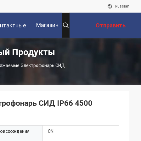
Russian
Магазин
нтактные
Отправить
ый Продукты
Данные
Запрос
ряжаемые Электрофонарь СИД
рофонарь СИД IP66 4500
роисхождения
CN