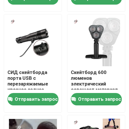
люмена IP66
водоустойчивый
О нас
Экскурсия по заводу
Контроль качества
Свяжитесь с нами
СИД скейтборда
Скейтборд 600
порта USB c
люменов
перезаряжаемые
электрический
Новости
красное заднее
освещает материал
электрическое
алюминиевого
Отправить запрос
Отправить запрос
освещает люмен 600
сплава
Запросите цитату
Shop