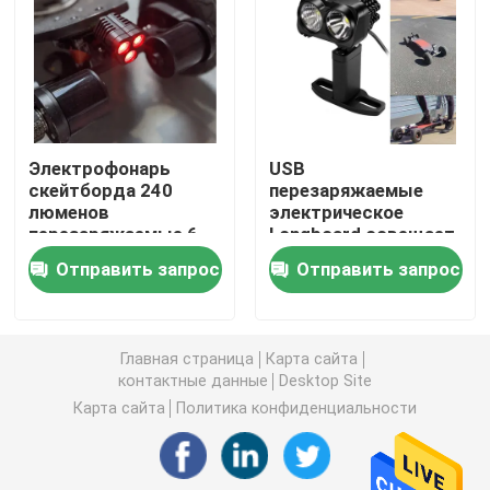
Электрофонарь СИД велосипеда
перезаряжаемые электрофонарь приведенный
Электрофонарь
USB
скейтборда 240
перезаряжаемые
Белый электрофонарь лазера
люменов
электрическое
перезаряжаемые 6
Longboard освещает
часов
600 люменов с
Электрический свет велосипеда
Отправить запрос
Отправить запрос
продолжительности
литий-ионным
времени
аккумулятором
Электрические света скейтборда
Главная страница
Карта сайта
контактные данные
Desktop Site
Света пикирования акваланга
Карта сайта
Политика конфиденциальности
батареи иона li перезаряжаемые