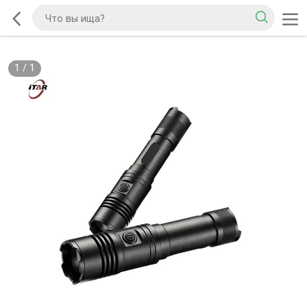
1
/
1