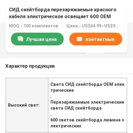
СИД скейтборда перезаряжаемые красного
кабеля электрическое освещает 600 OEM
люмена IP66 водоустойчивый
MOQ：100 комплектов
Цена：US$64.99~US$99.99
Лучшая цена
контактные
данные
Характер продукции
Света СИД скейтборда OEM элек
трические
,
Перезаряжаемые электрические
Высокий свет:
света СИД скейтборда
,
600 светов скейтборда люмена э
лектрических