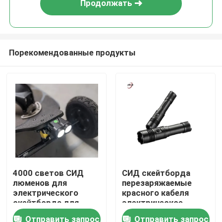
Продолжать
Порекомендованные продукты
Домой
4000 светов СИД
СИД скейтборда
люменов для
перезаряжаемые
Продукты
электрического
красного кабеля
скейтборда для
электрическое
Handlebar
освещает 600 OEM
Отправить запрос
Отправить запрос
Видеозаписи