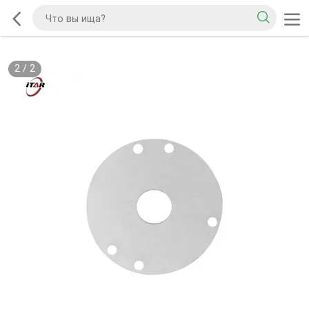
2
/
2