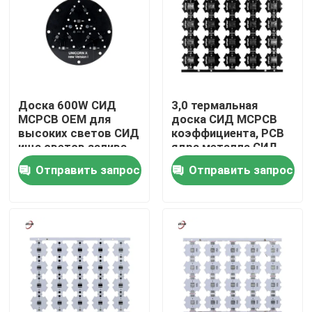
О нас
Экскурсия по заводу
Доска 600W СИД
3,0 термальная
MCPCB OEM для
доска СИД MCPCB
Контроль качества
высоких светов СИД
коэффициента, PCB
ища светов залива
ядра металла СИД
20mm алюминиевый
Отправить запрос
Отправить запрос
Свяжитесь с нами
Новости
Запросите цитату
Shop