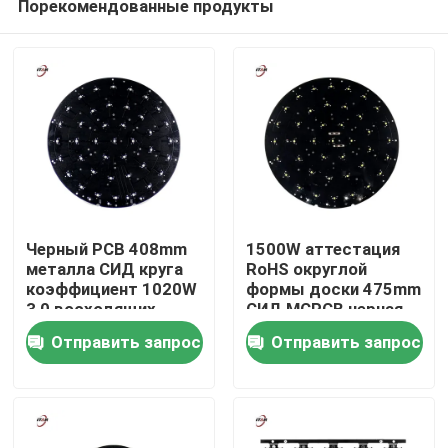
Порекомендованные продукты
Черный PCB 408mm
1500W аттестация
металла СИД круга
RoHS округлой
коэффициент 1020W
формы доски 475mm
3,0 восходящих
СИД MCPCB черная
Домой
потоков теплого
Отправить запрос
Отправить запрос
воздуха
Продукты
Видеозаписи